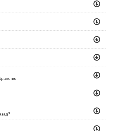
бранство
азад?