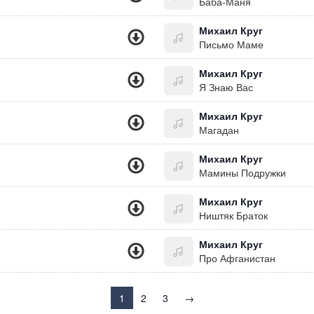
Баба-Маня
Михаил Круг
Письмо Маме
Михаил Круг
Я Знаю Вас
Михаил Круг
Магадан
Михаил Круг
Мамины Подружки
Михаил Круг
Ништяк Браток
Михаил Круг
Про Афганистан
1
2
3
→