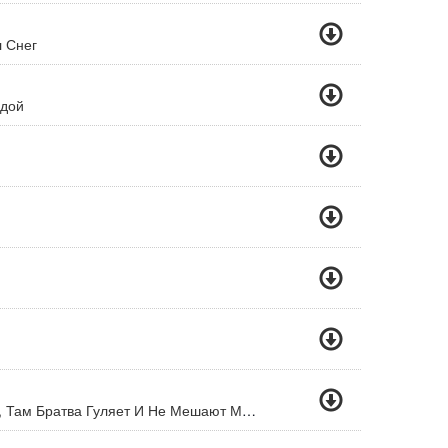
 Снег
едой
В Лазурном Шум И Песн, Там Братва Гуляет И Не Мешают Мусора