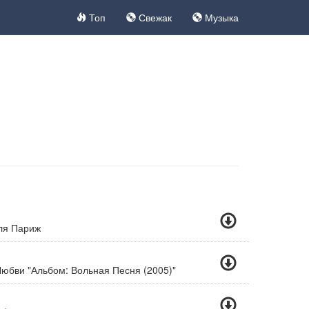
Топ
Свежак
Музыка
ля Париж
юбви "Альбом: Вольная Песня (2005)"