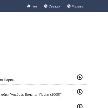
Топ
Свежак
Музыка
ля Париж
юбви "Альбом: Вольная Песня (2005)"