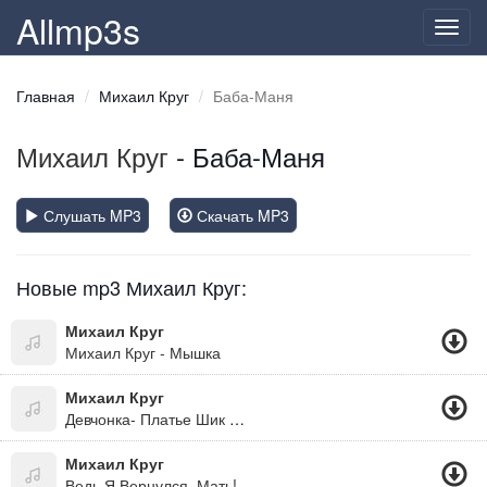
Allmp3s
Toggl
navig
Главная
Михаил Круг
Баба-Маня
Михаил Круг
- Баба-Маня
Слушать MP3
Скачать MP3
Новые mp3 Михаил Круг:
Михаил Круг
Михаил Круг - Мышка
Михаил Круг
Девчонка- Платье Шик Аля Париж
Михаил Круг
Ведь Я Вернулся, Мать!