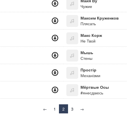
Майя Ву
Чужие
Максим Круженков
Плясать
Макс Корж
Не Твой
Мышь
Стены
Простір
Механізми
Мёртвые Осы
#янесдаюсь
←
1
2
3
→