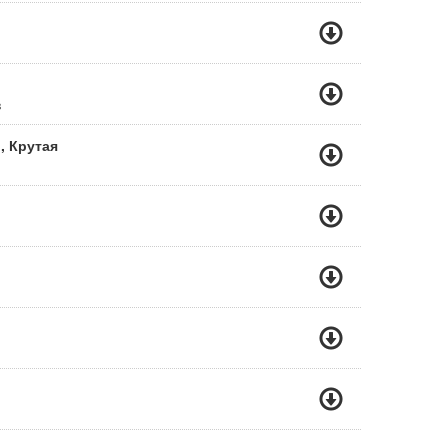
в
, Крутая