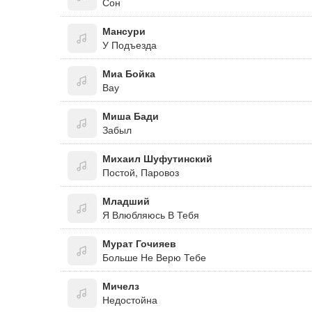
Сон
Мансури
У Подъезда
Миа Бойка
Вау
Миша Бади
Забыл
Михаил Шуфутинский
Постой, Паровоз
Младший
Я Влюбляюсь В Тебя
Мурат Гочияев
Больше Не Верю Тебе
Мичелз
Недостойна