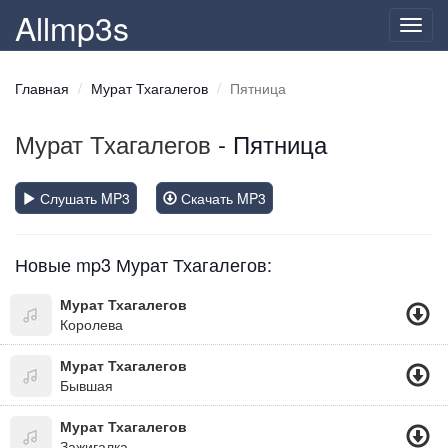
Allmp3s
Toggl
navig
Главная
Мурат Тхагалегов
Пятница
Мурат Тхагалегов
- Пятница
Слушать MP3
Скачать MP3
Новые mp3 Мурат Тхагалегов:
Мурат Тхагалегов
Королева
Мурат Тхагалегов
Бывшая
Мурат Тхагалегов
Зажигалка