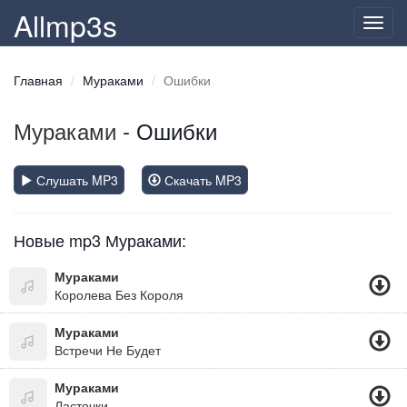
Allmp3s
Toggl
navig
Главная
Мураками
Ошибки
Мураками
- Ошибки
Слушать MP3
Скачать MP3
Новые mp3 Мураками:
Мураками
Королева Без Короля
Мураками
Встречи Не Будет
Мураками
Ласточки