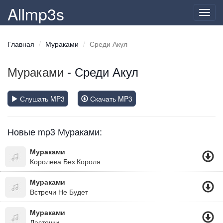
Allmp3s
Toggl
navig
Главная
Мураками
Среди Акул
Мураками
- Среди Акул
Слушать MP3
Скачать MP3
Новые mp3 Мураками:
Мураками
Королева Без Короля
Мураками
Встречи Не Будет
Мураками
Ласточки