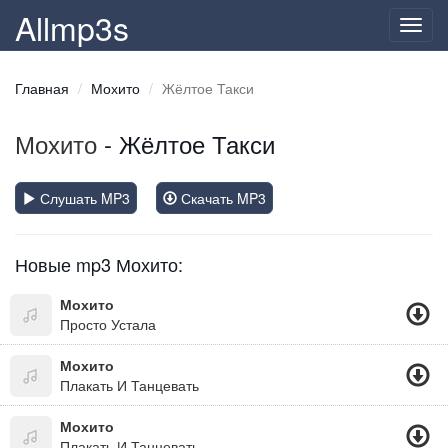
Allmp3s
Toggl
navig
Главная
Мохито
Жёлтое Такси
Мохито
- Жёлтое Такси
Слушать MP3
Скачать MP3
Новые mp3 Мохито:
Мохито
Просто Устала
Мохито
Плакать И Танцевать
Мохито
Плакать И Танцевать