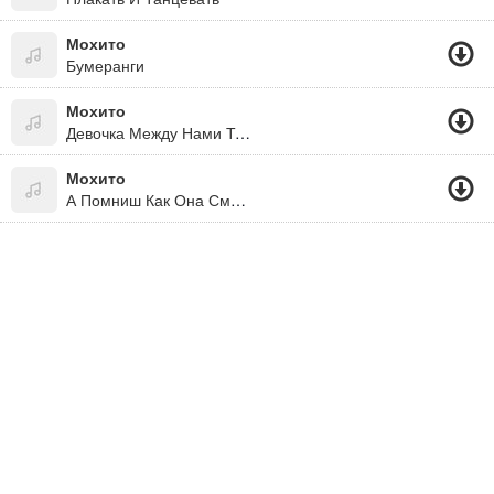
Мохито
Бумеранги
Мохито
Девочка Между Нами Тик Ток (2020)
Мохито
А Помниш Как Она Смеётся