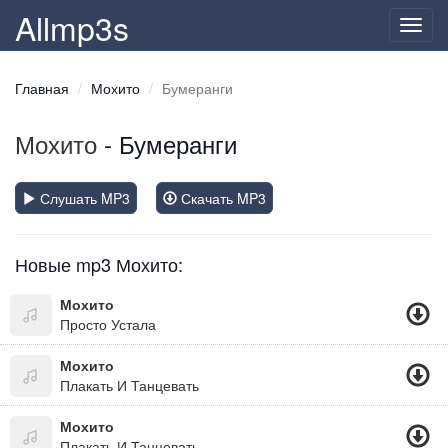
Allmp3s
Toggl
navig
Главная
Мохито
Бумеранги
Мохито
- Бумеранги
Слушать MP3
Скачать MP3
Новые mp3 Мохито:
Мохито
Просто Устала
Мохито
Плакать И Танцевать
Мохито
Плакать И Танцевать