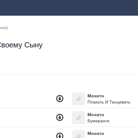
Сыну
Своему Сыну
Мохито
Плакать И Танцевать
Мохито
Бумеранги
Мохито