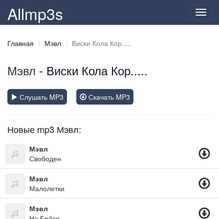
Allmp3s
Toggl
navig
Главная
Мэвл
Виски Кола Кор.....
Мэвл
- Виски Кола Кор.....
Слушать MP3
Скачать MP3
Новые mp3 Мэвл:
Мэвл
Свободен
Мэвл
Малолетки
Мэвл
Не Бойся