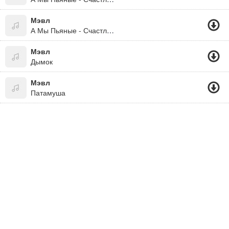
Мэвл
А Мы Пьяные - Счастливые 2019
Мэвл
Дымок
Мэвл
Патамуша