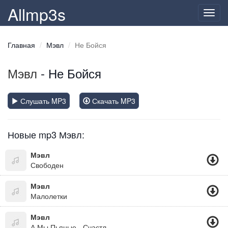
Allmp3s
Toggl
navig
Главная
Мэвл
Не Бойся
Мэвл
- Не Бойся
Слушать MP3
Скачать MP3
Новые mp3 Мэвл:
Мэвл
Свободен
Мэвл
Малолетки
Мэвл
А Мы Пьяные - Счастливые