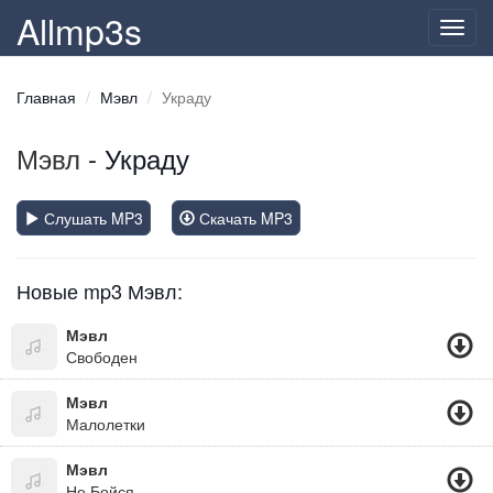
Allmp3s
Toggl
navig
Главная
Мэвл
Украду
Мэвл
- Украду
Слушать MP3
Скачать MP3
Новые mp3 Мэвл:
Мэвл
Свободен
Мэвл
Малолетки
Мэвл
Не Бойся