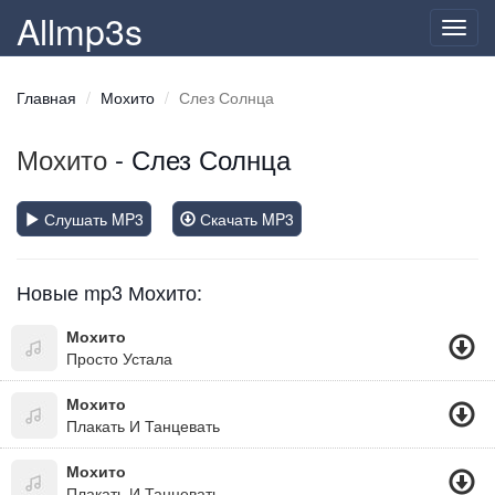
Allmp3s
Toggl
navig
Главная
Мохито
Слез Солнца
Мохито
- Слез Солнца
Слушать MP3
Скачать MP3
Новые mp3 Мохито:
Мохито
Просто Устала
Мохито
Плакать И Танцевать
Мохито
Плакать И Танцевать