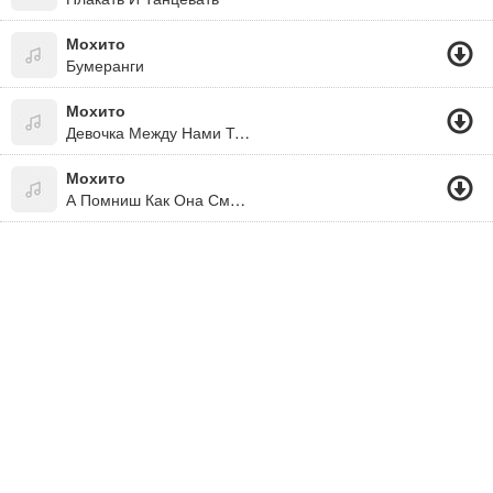
Мохито
Бумеранги
Мохито
Девочка Между Нами Тик Ток (2020)
Мохито
А Помниш Как Она Смеётся