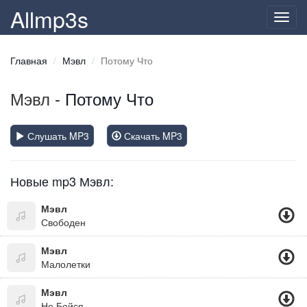
Allmp3s
Toggl
navig
Главная
Мэвл
Потому Что
Мэвл
- Потому Что
Слушать MP3
Скачать MP3
Новые mp3 Мэвл:
Мэвл
Свободен
Мэвл
Малолетки
Мэвл
Не Бойся