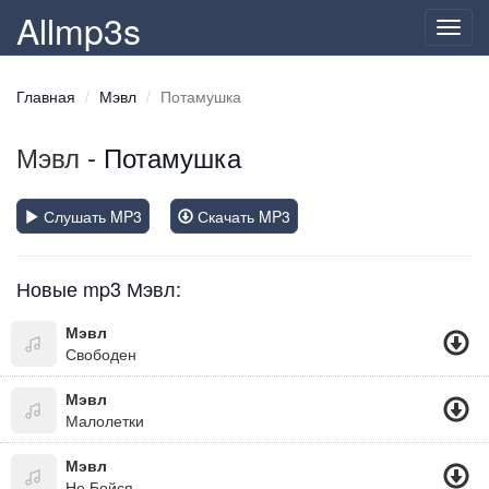
Allmp3s
Toggl
navig
Главная
Мэвл
Потамушка
Мэвл
- Потамушка
Слушать MP3
Скачать MP3
Новые mp3 Мэвл:
Мэвл
Свободен
Мэвл
Малолетки
Мэвл
Не Бойся