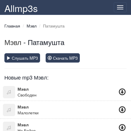
Allmp3s
Toggl
navig
Главная
Мэвл
Патамушта
Мэвл
- Патамушта
Слушать MP3
Скачать MP3
Новые mp3 Мэвл:
Мэвл
Свободен
Мэвл
Малолетки
Мэвл
Не Бойся