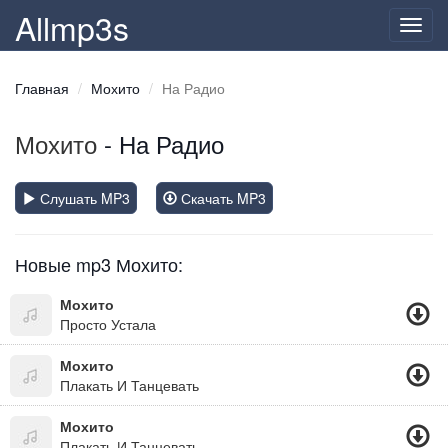
Allmp3s
Toggl
navig
Главная
Мохито
На Радио
Мохито
- На Радио
Слушать MP3
Скачать MP3
Новые mp3 Мохито:
Мохито
Просто Устала
Мохито
Плакать И Танцевать
Мохито
Плакать И Танцевать