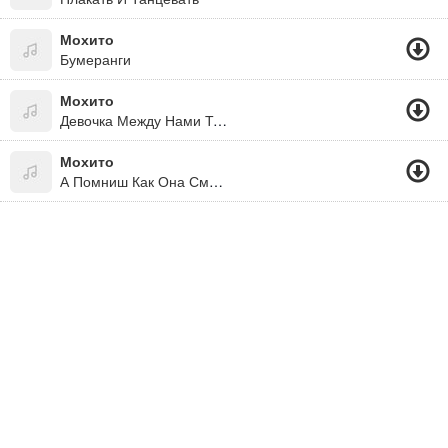
Мохито
Бумеранги
Мохито
Девочка Между Нами Тик Ток (2020)
Мохито
А Помниш Как Она Смеётся