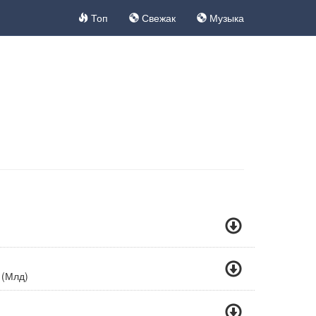
Топ
Свежак
Музыка
 (Млд)