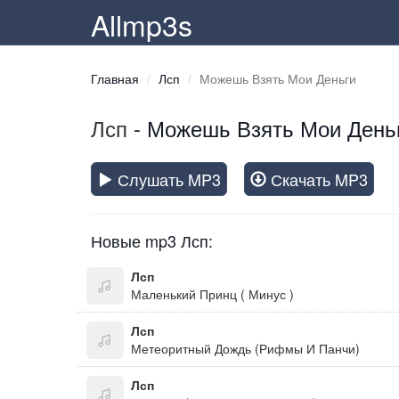
Allmp3s
Главная
Лсп
Можешь Взять Мои Деньги
Лсп
- Можешь Взять Мои День
Слушать MP3
Скачать MP3
Новые mp3 Лсп:
Лсп
Маленький Принц ( Минус )
Лсп
Метеоритный Дождь (Рифмы И Панчи)
Лсп