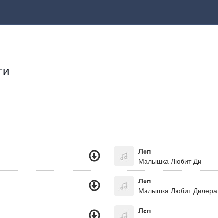
ги
Лсп
Малышка Любит Ди
Лсп
Малышка Любит Дилера
Лсп