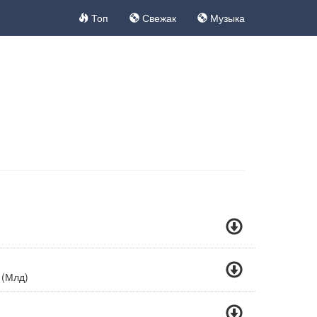
Топ
Свежак
Музыка
 (Млд)