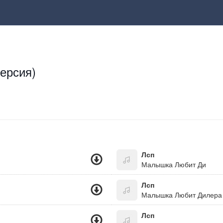
ерсия)
Лсп
Малышка Любит Ди
Лсп
Малышка Любит Дилера
Лсп