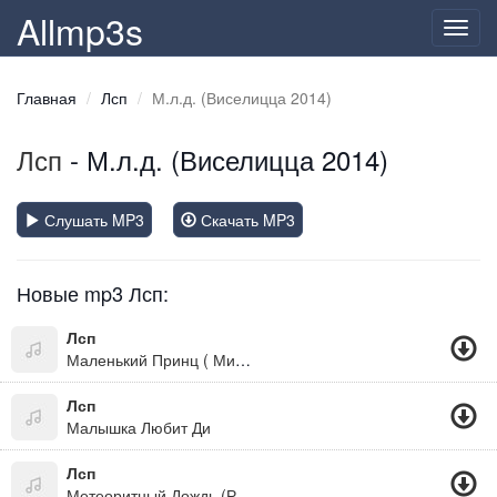
Allmp3s
Toggl
navig
Главная
Лсп
М.л.д. (Виселицца 2014)
Лсп
- М.л.д. (Виселицца 2014)
Слушать MP3
Скачать MP3
Новые mp3 Лсп:
Лсп
Маленький Принц ( Минус )
Лсп
Малышка Любит Ди
Лсп
Метеоритный Дождь (Рифмы И Панчи)