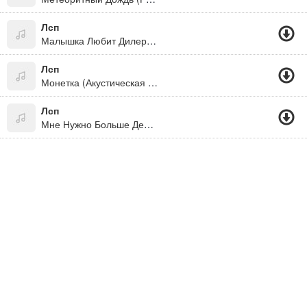
Лсп
Малышка Любит Дилера (Млд)
Лсп
Монетка (Акустическая Версия)
Лсп
Мне Нужно Больше Денег,будет И Телки