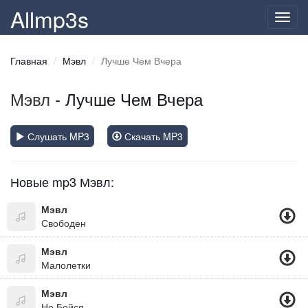
Allmp3s
Toggl
navig
Главная
Мэвл
Лучше Чем Вчера
Мэвл
- Лучше Чем Вчера
Слушать MP3
Скачать MP3
Новые mp3 Мэвл:
Мэвл
Свободен
Мэвл
Малолетки
Мэвл
Не Бойся