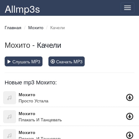
Allmp3s
Toggl
navig
Главная
Мохито
Качели
Мохито
- Качели
Слушать MP3
Скачать MP3
Новые mp3 Мохито:
Мохито
Просто Устала
Мохито
Плакать И Танцевать
Мохито
Плакать И Танцевать