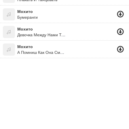
Мохито
Бумеранги
Мохито
Девочка Между Нами Тик Ток (2020)
Мохито
А Помниш Как Она Смеётся