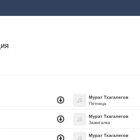
ция
Мурат Тхагалегов
Пятница
Мурат Тхагалегов
Зажигалка
Мурат Тхагалегов