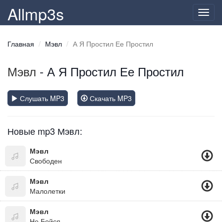
Allmp3s
Toggl
navig
Главная
Мэвл
А Я Простил Ее Простил
Мэвл
- А Я Простил Ее Простил
Слушать MP3
Скачать MP3
Новые mp3 Мэвл:
Мэвл
Свободен
Мэвл
Малолетки
Мэвл
Не Бойся