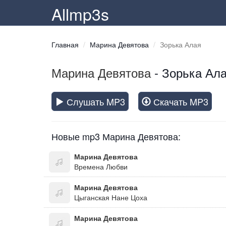
Allmp3s
Главная
Марина Девятова
Зорька Алая
Марина Девятова
- Зорька Ал
Слушать MP3
Скачать MP3
Новые mp3 Марина Девятова:
Марина Девятова
Времена Любви
Марина Девятова
Цыганская Нане Цоха
Марина Девятова