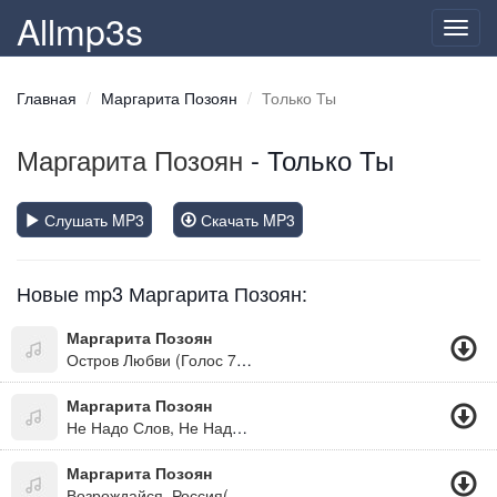
Allmp3s
Toggl
navig
Главная
Маргарита Позоян
Только Ты
Маргарита Позоян
- Только Ты
Слушать MP3
Скачать MP3
Новые mp3 Маргарита Позоян:
Маргарита Позоян
Остров Любви (Голос 7.12)
Маргарита Позоян
Не Надо Слов, Не Надо Боли. Моя Любовь Теперь На Воле.
Маргарита Позоян
Возрождайся, Россия(Минус-Бэк)