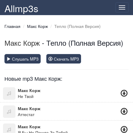
Allmp3s
Toggl
navig
Главная
Макс Корж
Тепло (Полная Версия)
Макс Корж
- Тепло (Полная Версия)
Слушать MP3
Скачать MP3
Новые mp3 Макс Корж:
Макс Корж
Не Твой
Макс Корж
Аттестат
Макс Корж
Я Бы Не Пошла За Тобой