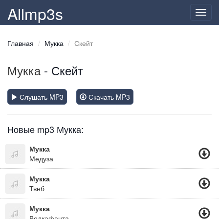
Allmp3s
Toggl
navig
Главная
Мукка
Скейт
Мукка
- Скейт
Слушать MP3
Скачать MP3
Новые mp3 Мукка:
Мукка
Медуза
Мукка
Твнб
Мукка
Водкафанта