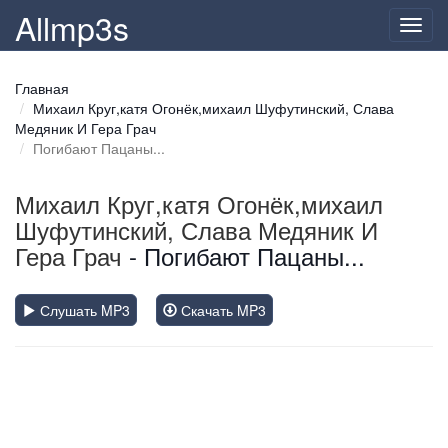
Allmp3s
Toggl
navig
Главная
Михаил Круг,катя Огонёк,михаил Шуфутинский, Слава
Медяник И Гера Грач
Погибают Пацаны...
Михаил Круг,катя Огонёк,михаил
Шуфутинский, Слава Медяник И
Гера Грач
- Погибают Пацаны...
Слушать MP3
Скачать MP3