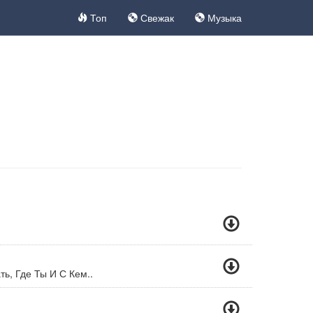
Топ
Свежак
Музыка
ь, Где Ты И С Кем..