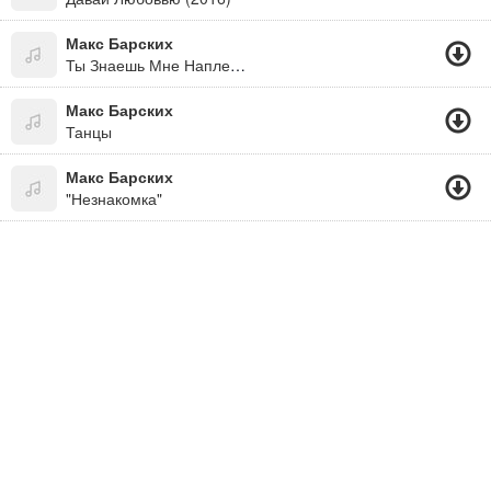
Макс Барских
Ты Знаешь Мне Наплевать, Где Ты И С Кем..
Макс Барских
Танцы
Макс Барских
"Незнакомка"