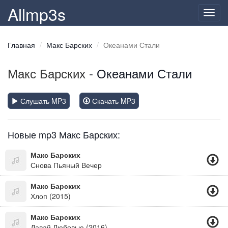
Allmp3s
Toggl
navig
Главная
Макс Барских
Океанами Стали
Макс Барских
- Океанами Стали
Слушать MP3
Скачать MP3
Новые mp3 Макс Барских:
Макс Барских
Снова Пьяный Вечер
Макс Барских
Хлоп (2015)
Макс Барских
Давай Любовью (2016)