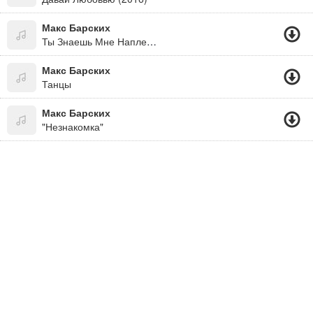
Макс Барских
Ты Знаешь Мне Наплевать, Где Ты И С Кем..
Макс Барских
Танцы
Макс Барских
"Незнакомка"