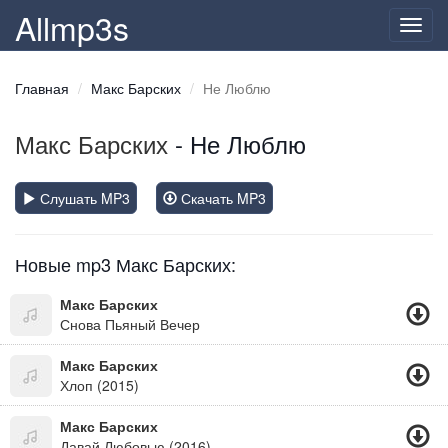
Allmp3s
Toggl
navig
Главная
Макс Барских
Не Люблю
Макс Барских
- Не Люблю
Слушать MP3
Скачать MP3
Новые mp3 Макс Барских:
Макс Барских
Снова Пьяный Вечер
Макс Барских
Хлоп (2015)
Макс Барских
Давай Любовью (2016)