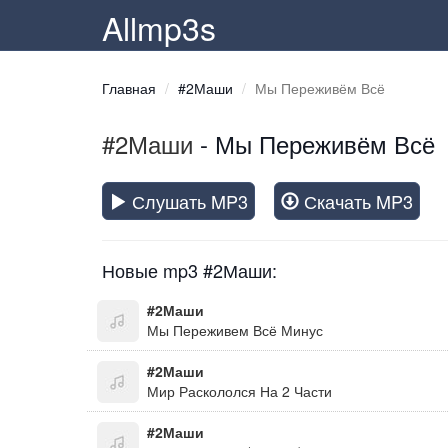
Allmp3s
Главная
#2Маши
Мы Переживём Всё
#2Маши
- Мы Переживём Всё
Слушать MP3
Скачать MP3
Новые mp3 #2Маши:
#2Маши
Мы Переживем Всё Минус
#2Маши
Мир Раскололся На 2 Части
#2Маши