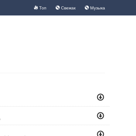
Топ
Свежак
Музыка
)