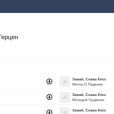
Герцен
Замай, Слава Кпсс
Мечты О Падении
Замай, Слава Кпсс
Молодой Грудинин
Замай, Слава Кпсс