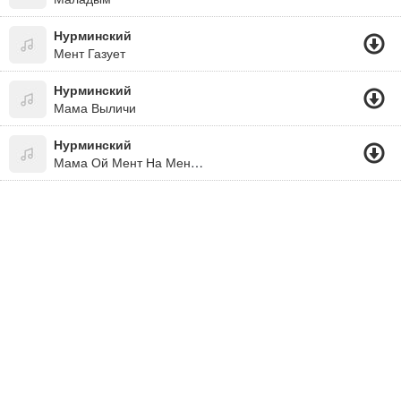
Нурминский
Мент Газует
Нурминский
Мама Выличи
Нурминский
Мама Ой Мент На Меня Газует