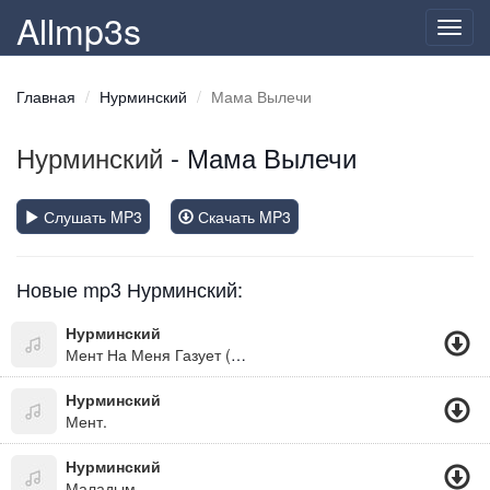
Allmp3s
Toggl
navig
Главная
Нурминский
Мама Вылечи
Нурминский
- Мама Вылечи
Слушать MP3
Скачать MP3
Новые mp3 Нурминский:
Нурминский
Мент На Меня Газует (Альбомы Русского Рэпа)
Нурминский
Мент.
Нурминский
Маладым