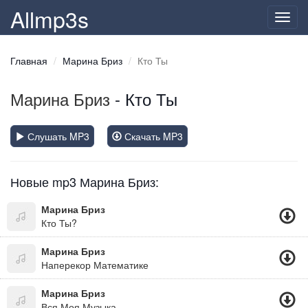
Allmp3s
Toggl
navig
Главная
Марина Бриз
Кто Ты
Марина Бриз
- Кто Ты
Слушать MP3
Скачать MP3
Новые mp3 Марина Бриз:
Марина Бриз
Кто Ты?
Марина Бриз
Наперекор Математике
Марина Бриз
Вся Моя Музыка