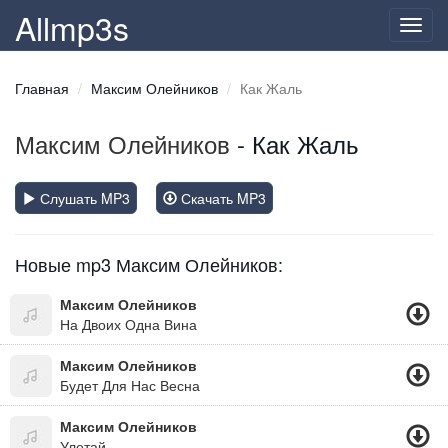
Allmp3s
Toggl
navig
Главная
Максим Олейников
Как Жаль
Максим Олейников
- Как Жаль
Слушать MP3
Скачать MP3
Новые mp3 Максим Олейников:
Максим Олейников
На Двоих Одна Вина
Максим Олейников
Будет Для Нас Весна
Максим Олейников
Улетай