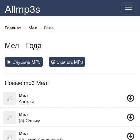
Allmp3s
Toggl
navig
Главная
Мел
Года
Мел
- Года
Слушать MP3
Скачать MP3
Новые mp3 Мел:
Мел
Ангелы
Мел
(5) Саньку
Мел
Дедушка Депресняк))