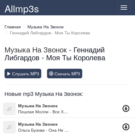
Allmp3s
Toggl
navig
Главная
Музыка На Звонок
Геннадий Либгардов - Моя Ты Королева
Музыка На Звонок
- Геннадий
Либгардов - Моя Ты Королева
Слушать MP3
Скачать MP3
Новые mp3 Музыка На Звонок:
Музыка На Звонок
Пошлая Молли - Все Хотят Меня Поцеловать (Версия 2) (Рингтон)
Музыка На Звонок
Ольга Бузова - Она Не Боится (Версия 2) (Рингтон)