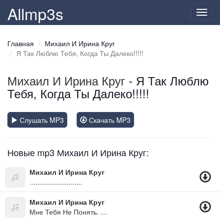
Allmp3s
Toggl
navig
Главная
Михаил И Ирина Круг
Я Так Люблю Тебя, Когда Ты Далеко!!!!!
Михаил И Ирина Круг
- Я Так Люблю
Тебя, Когда Ты Далеко!!!!!
Слушать MP3
Скачать MP3
Новые mp3 Михаил И Ирина Круг:
Михаил И Ирина Круг
...........................
Михаил И Ирина Круг
Мне Тебя Не Понять. Мне Тебя Не Забыть, Бог Тебя Не Оставит. Все Прошло, Унеслось, Лишь Осталась Печаль.