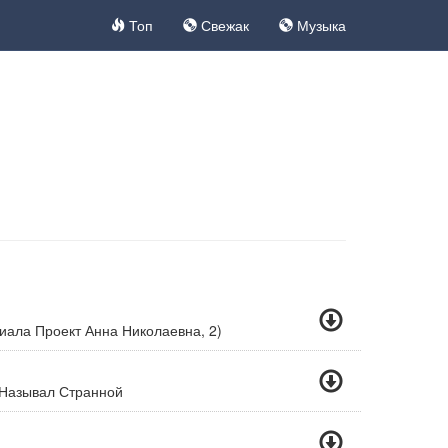
Топ
Свежак
Музыка
иала Проект Анна Николаевна, 2)
 Называл Странной