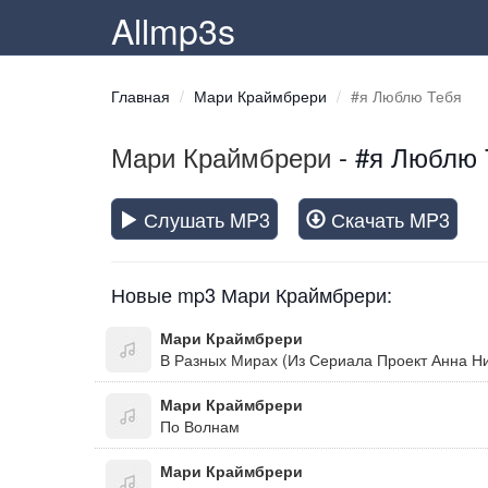
Allmp3s
Главная
Мари Краймбрери
#я Люблю Тебя
Мари Краймбрери
- #я Люблю 
Слушать MP3
Скачать MP3
Новые mp3 Мари Краймбрери:
Мари Краймбрери
В Разных Мирах (Из Сериала Проект Анна Н
Мари Краймбрери
По Волнам
Мари Краймбрери