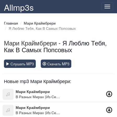
Allmp3s
Toggl
navig
Главная
Мари Краймбрери
Я Люблю Тебя, Как В Самых Попсовых
Мари Краймбрери
- Я Люблю Тебя,
Как В Самых Попсовых
Слушать MP3
Скачать MP3
Новые mp3 Мари Краймбрери:
Мари Краймбрери
В Разных Мирах (Из Сериала Проект Анна Николаевна 2)
Мари Краймбрери
В Разных Мирах (Из Сериала Проект Анна Николаевна, 2)