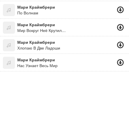
Мари Краймбрери
По Волнам
Мари Краймбрери
Мир Вокруг Неё Крутил, Называл Странной
Мари Краймбрери
Хлопаю В Две Ладоши
Мари Краймбрери
Нас Узнает Весь Мир