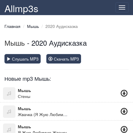
Allmp3s
Toggl
navig
Главная
Мышь
2020 Аудисказка
Мышь
- 2020 Аудисказка
Слушать MP3
Скачать MP3
Новые mp3 Мышь:
Мышь
Стены
Мышь
Жвачка (Я Жую Любимую Жвачку)
Мышь
Я Жую Любимую Жвачку