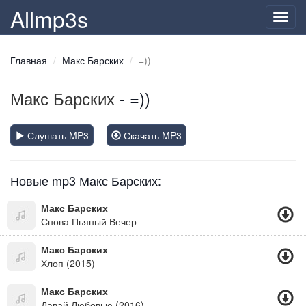
Allmp3s
Toggl
navig
Главная
Макс Барских
=))
Макс Барских
- =))
Слушать MP3
Скачать MP3
Новые mp3 Макс Барских:
Макс Барских
Снова Пьяный Вечер
Макс Барских
Хлоп (2015)
Макс Барских
Давай Любовью (2016)