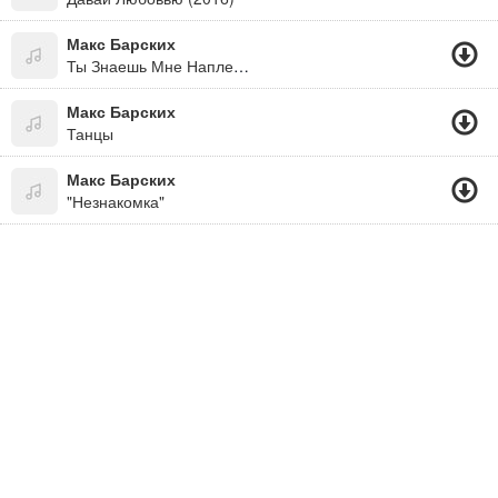
Макс Барских
Ты Знаешь Мне Наплевать, Где Ты И С Кем..
Макс Барских
Танцы
Макс Барских
"Незнакомка"