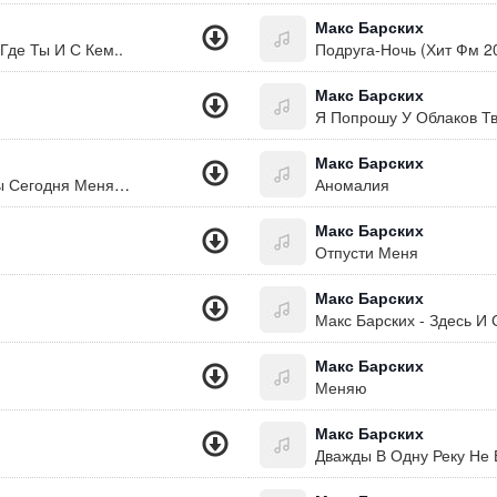
Макс Барских
Где Ты И С Кем..
Подруга-Ночь (Хит Фм 2
Макс Барских
Я Попрошу У Облаков Т
Макс Барских
Ты Знаешь, Мне Наплевать Где Ты С Кем.. Ты Сегодня Меня Потеряла.. Я Растворяюсь В Толпе. Лучше Мне Не Мешать Я Хочу Танцевать
Аномалия
Макс Барских
Отпусти Меня
Макс Барских
Макс Барских - Здесь И
Макс Барских
Меняю
Макс Барских