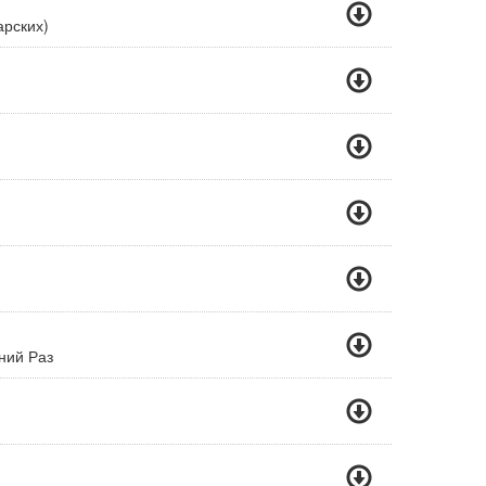
арских)
ний Раз