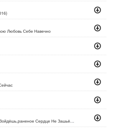
016)
вою Любовь Себе Навечно
 Сейчас
Дважды В Одну Реку Не Войдёшь,раненое Сердце Не Зашьёшь...